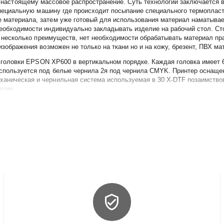
настоящему массовое распространение. Суть технологии заключается 
специальную машину где происходит посыпание специального
термопласт
е материала, затем уже готовый для использования материал наматыва
необходимости индивидуально закладывать изделие на рабочий стол. Сто
 несколько преимуществ, нет необходимости обрабатывать материал пр
изображения возможен не только на ткани но и на кожу, брезент, ПВХ ма
 головки
EPSON
XP
600
в вертикальном порядке. Каждая головка имеет 
используется под белые чернила 2я под чернила
CMYK
.
Принтер оснаще
еханическая и чернильная система используемая в
30
X
-
DTF
позаимство
ации.
ие по средством термопресса.
дставку под печь, в комплекте не посталяется.
мой каплей Epson XP600