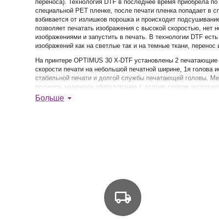
переноса)
. Технология
DTF
в последн
ее
время
приобрела по 
специальной
PET
пленке, после печати пленка попадает в 
взбивается от излишков порошка и происходит подсушивани
позволяет печатать изображения с высокой скоростью, нет 
изображениями и запустить в печать. В технологии
DTF
есть
изображений как на светлые так и на темные ткани, перенос 
На принтере OPTIMUS
30
X
-
DTF
установлены 2 печатающие
скорости печати на небольшой печатной ширине, 1я голова 
стабильной печати и долгой службы печатающей головы. М
получить надежное оборудование с долгим сроком эксплуат
Больше
После печати изображение необходимо переносить на издел
Для полноценного использования необходим
ы
:
Текстильные пигментные чернила
PET
пленка для
DTF
печати
Порошковый термоклей для
DTF
печати
Для удобства использования желательно приобрести стол по
ДТФ принтеры 30
X
-
DTF
это:
Система печати текстильными пигментными чернилами.
Оснащение Японскими печатными головками с изменяе
2шт печатных головы