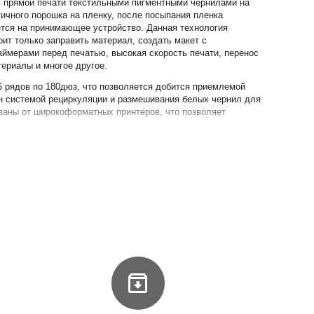
в прямой печати текстильными пигментными чернилами на
ичного порошка на пленку, после посыпания пленка
ется на принимающее устройство. Данная технология
ит только заправить материал, создать макет с
аймерами перед печатью, высокая скорость печати, перенос
териалы и многое другое.
6 рядов по 180дюз, что позволяется добится приемлемой
н системой рециркуляции и размешивания белых чернил для
ваны от широкоформатных принтеров, что позволяет