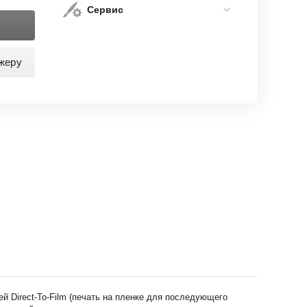
Сервис
жеру
ией
Direct
-
To
-
Film
(
печать на пленке для последующего