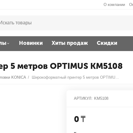
О компании
О
лы
Новинки
Хиты продаж
Скидки
р 5 метров OPTIMUS KM5108
оловки KONICA
/
Широкоформатный принтер 5 метров OPTIMUS KM5108
АРТИКУЛ:
KM5108
0
₸