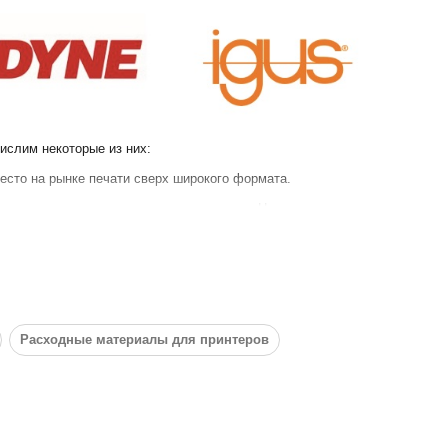
слим некоторые из них:
есто на рынке печати сверх широкого формата.
возможна печать на таких материалах как Натяжные потолки,
и облегчает обслуживание принтера.
етов в шахматном порядке СMYK x 2.
2i составляет 30пл.
Расходные материалы для принтеров