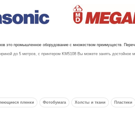
ов это промышленное оборудование с множеством преимуществ. Перечи
ириной до 5 метров, с принтером KM5108 Вы можете занять достойное м
тпечатанного материала с автоматическими регулировками натяжения, 
того типа, что позволяет оборудованию прослужить долгий срок службы 
 Konica-Minolta KM512i в количестве до 8шт, расположение голов и цв
те работы голов, размер капли на печатных головах Konica-Minolta KM51
леющиеся пленки
Фотобумага
Холсты и ткани
Пластики
CMYK x 2, принтер выдает до 240кв.м/час.