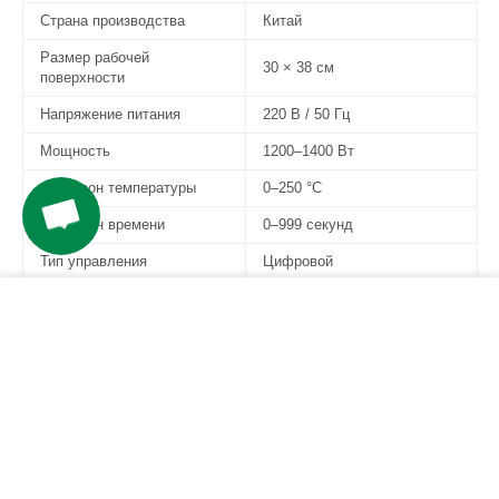
Страна производства
Китай
Размер рабочей
30 × 38 см
поверхности
Напряжение питания
220 В / 50 Гц
Мощность
1200–1400 Вт
Диапазон температуры
0–250 °C
Диапазон времени
0–999 секунд
Тип управления
Цифровой
Материал корпуса
Металл
−
+
КУПИТЬ
Тип открытия
Поворотный
Способ нагрева
Электрический
Вес оборудования
около 25–30 кг
Комплектация 8 в 1
Планшетный пресс 30×38 см