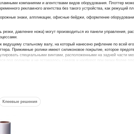
кламными компаниями и агентствами видов оборудования. Плоттер может
ременного рекламного агентства без такого устройства, как режущий пл
орожные знаки, аппликации, офисные бейджи, оформление оборудования 
ь резки, давление ножа) могут производиться из панели управления, р
оцессами.
к ведущему стальному валу, на который нанесено рифление по всей его
ттера. Прижимные ролики имеют силиконовое покрытие, которое предо
егулировать специальными винтами, расположенными на задней части ме
лся под роликом и не оставалось следов и наоборот при резки более п
с ними можно работать со стандартной силой прижима роликов. Связь 
Клеевые решения
ter
к, логотипов и графики для использования внутри помещений и на улице,