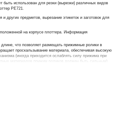
 быть использован для резки (вырезки) различных видов
оттер PE721.
и других предметов, вырезание этикеток и заготовок для
асположенной на корпусе плоттера. Информация
 длине, что позволяет размещать прижимные ролики в
твращает проскальзывание материала, обеспечивая высокую
ханизма (иногда приходится ослаблять силу прижима при
лотных материалов прижим роликов должен быть сильным).
плоттера PE721 с компьютером осуществляется через USB
 на стенах, окнах, резки фотографий и пр.