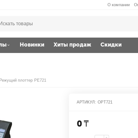
О компании
О
лы
Новинки
Хиты продаж
Скидки
Режущий плоттер PE721
АРТИКУЛ:
OPT721
0
₸