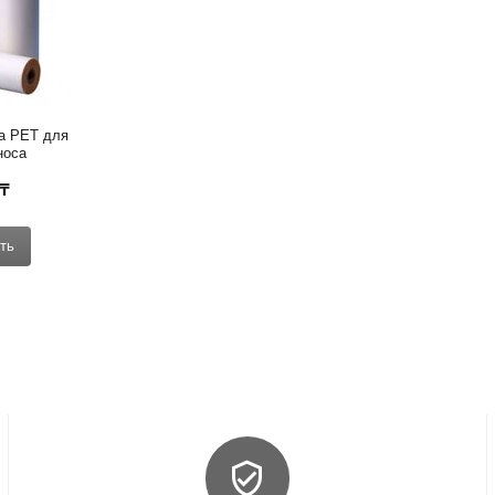
времени.
 языке, управление кнопками.
 РЕТ для 
носа
₸
ть