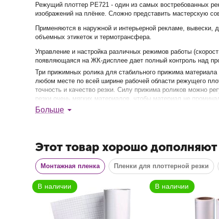
Режущий плоттер PE721 - один из самых востребованных ре
изображений на плёнке. Сложно представить мастерскую сов
Применяются в наружной и интерьерной рекламе, вывески, д
объемных этикеток и термотрансфера.
Управление и настройка различных режимов работы (скорост
появляющаяся на ЖК-дисплее дает полный контроль над пр
Три прижимных ролика для стабильного прижима материала 
любом месте по всей ширине рабочей области режущего пло
точность и качество резки. Силу прижима роликов можно р
резки очень мягких материалов, чтобы материал не промина
Но большинство материалов не требуют настроек прижима, 
Больше
В наличии
В наличии
2.0 или порт RS 232 (COM порт).
Особенности:
Этот товар хорошо дополняют
Резак для винила с поддержкой файлов CorelDRAW.
Монтажная пленка
Высокоскоростной, точный и универсальный плоттер.
Пленки для плоттерной резки
Программное обеспечение для контурной резки: SignMas
Подходит для резки винила: наклеек, табличек и вывесо
Произведено в Китае, гарантия 1 год.
Низкая стоимость, высокая производительность.