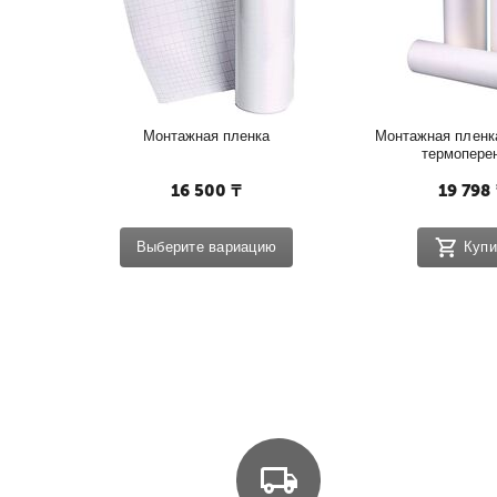
Регулировка давления и скорости в режиме реального 
Плавное вращение ножа.
Дисплей LCD, легкий в управлении, меню на английском
Регулируемые прижимные ролики.
Монтажная пленка
Монтажная пленка
термопере
16 500
₸
19 798
Выберите вариацию
Купи