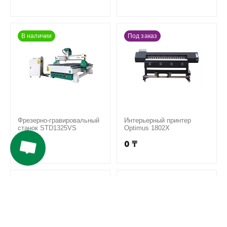
В наличии
Под заказ
Фрезерно-гравировальный
Интерьерный принтер
станок STD1325VS
Optimus 1802X
0
₸
0
₸
В наличии
Под заказ