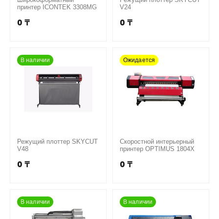
принтер ICONTEK 3308MG
V24
0
₸
0
₸
В наличии
Ожидается
Режущий плоттер SKYCUT
Скоростной интерьерный
V48
принтер OPTIMUS 1804X
0
₸
0
₸
В наличии
В наличии