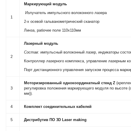
Маркирующий модуль
Излучатель импульсного волоконного лазера
1
2-х осевой гальванометрический сканатор
Линза, рабочее поле 110х110мм
Лазерный модуль
Состав:
импульсный волоконный лазер, индикаторы состо
2
Контроллер лазерного комплекса, управление лазерным к
Порт дистанционного управления запуском процесса марки
Моторизированный однокоординатный стенд Z
(крепле
3
регулировка положения маркирующего модуля по высоте (о
мм)).
4
Комплект соединительных кабелей
5
Дистрибутив ПО 3
D
Laser
making