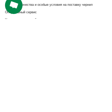
Гарантию качества и особые условия на поставку чернил
Оперативный сервис
Услуги по первичной инсталляции специалиста включены в
стоимость
Дополнительные фотографии: