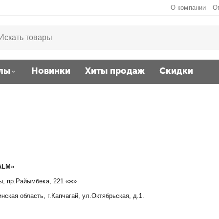
О компании
О
лы
Новинки
Хиты продаж
Скидки
ALM
»
ы, пр.Райымбека, 221 «ж»
нская область, г.Капчагай, ул.Октябрьская, д.1.