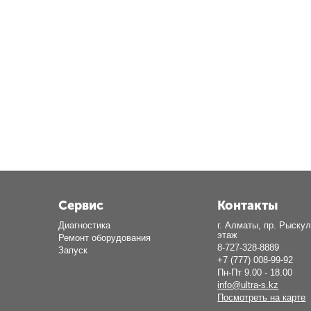
Сервис
Контакты
Диагностика
г. Алматы, пр. Рыскул
этаж
Ремонт оборудования
8-727-328-8889
Запуск
+7 (777) 008-99-92
Пн-Пт 9.00 - 18.00
info@ultra-s.kz
Посмотреть на карте